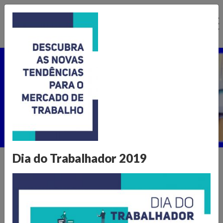
Ir
para
o
conteúdo
Núcleo de Pesquisa
Home >
Publicações >
Núcleo de Pesquisa
Dia do Trabalhador 2019
Informações para transformar o
varejo