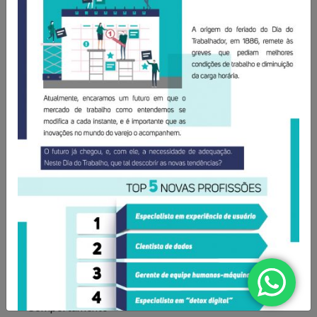
O Núcleo de Pesquisa do Sindilojas Porto Alegre realiza
levantamentos sobre as questões mais importantes para o
varejo da Capital. Dados de
intenção de compra,
resultado de vendas e comportamento do consumidor
são divulgados para que os lojistas possam organizar seus
negócios da melhor forma. Além disso, são produzidos
e-
books com tendências e análises do mercado
, para
inspirar os negócios em sua atualização e transformação.
Confira as publicações!
Todos
Comportamento