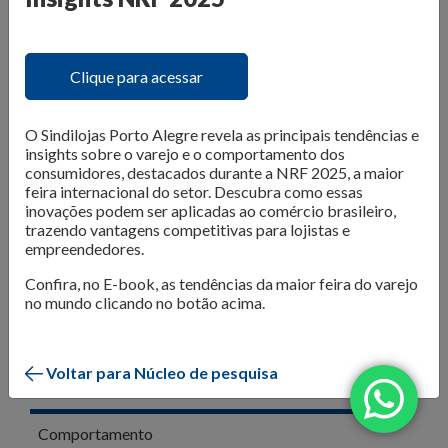
O Núcleo de Pesquisa do Sindilojas Porto Alegre realiza
levantamentos sobre as questões mais importantes para o
varejo da Capital. Dados de
intenção de compra,
Clique para acessar
resultado de vendas e comportamento do consumidor
são divulgados para que os lojistas possam organizar seus
negócios da melhor forma. Além disso, são produzidos
e-
O Sindilojas Porto Alegre revela as principais tendências e
books com tendências e análises do mercado
, para
insights sobre o varejo e o comportamento dos
consumidores, destacados durante a NRF 2025, a maior
inspirar os negócios em sua atualização e transformação.
feira internacional do setor. Descubra como essas
inovações podem ser aplicadas ao comércio brasileiro,
Confira as publicações!
trazendo vantagens competitivas para lojistas e
empreendedores.
Confira, no E-book, as tendências da maior feira do varejo
no mundo clicando no botão acima.
Voltar para Núcleo de pesquisa
Todos
Comportamento