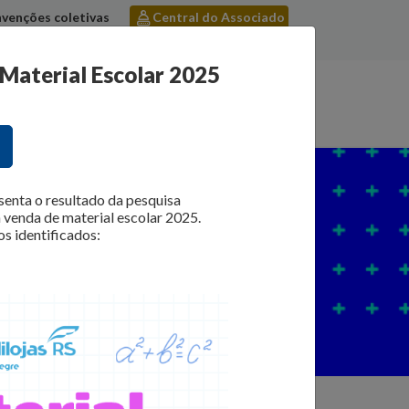
venções coletivas
Central do Associado
Quero me associar
 Material Escolar 2025
licações
Notícias
Contato
senta o resultado da pesquisa
a venda de material escolar 2025.
os identificados: