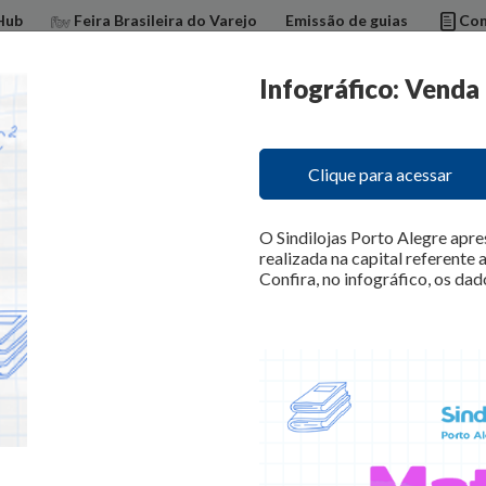
Hub
Feira Brasileira do Varejo
Emissão de guias
Con
Infográfico: Venda
dilojas
Benefícios
Informações úteis
Cursos e Eventos
Pub
Clique para acessar
O Sindilojas Porto Alegre apre
realizada na capital referente 
Confira, no infográfico, os dad