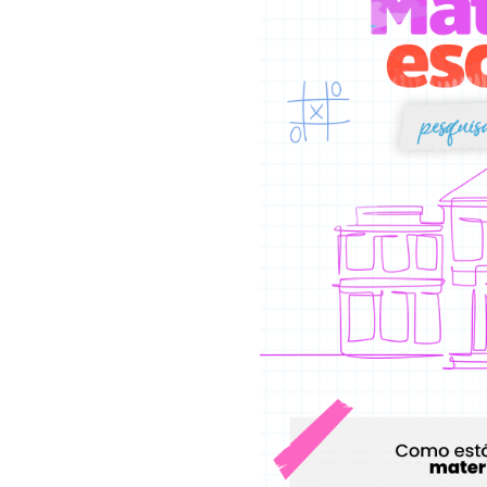
r o varejo
re realiza levantamentos sobre as questões mais importantes para
amento do consumidor
são divulgados para que os lojistas poss
dências e análises do mercado
, para inspirar os negócios em s
 comemorativas
Tendência
Vendas do Varejo