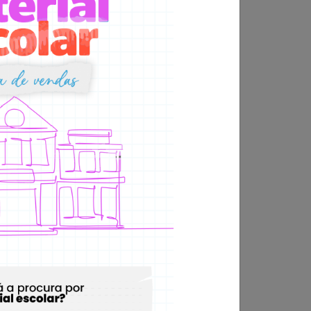
 o varejo da Capital. Dados de
intenção de
am organizar seus negócios da melhor forma.
ua atualização e transformação.