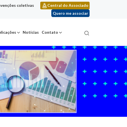
venções coletivas
Central do Associado
Quero me associar
licações
Notícias
Contato