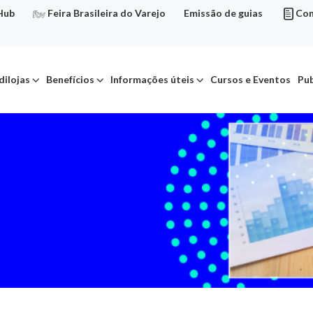
Hub
Feira Brasileira do Varejo
Emissão de guias
Con
dilojas
Benefícios
Informações úteis
Cursos e Eventos
Pub