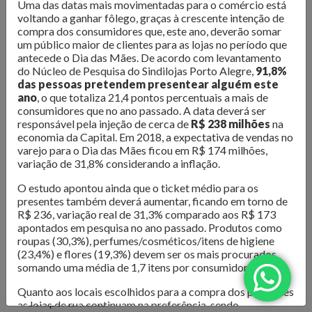
Uma das datas mais movimentadas para o comércio está
O Núcleo de Pesquisa do Sindilojas Porto Alegre realiza
voltando a ganhar fôlego, graças à crescente intenção de
levantamentos sobre as questões mais importantes para o
compra dos consumidores que, este ano, deverão somar
varejo da Capital. Dados de
intenção de compra,
um público maior de clientes para as lojas no período que
resultado de vendas e comportamento do consumidor
antecede o Dia das Mães. De acordo com levantamento
do Núcleo de Pesquisa do Sindilojas Porto Alegre,
91,8%
são divulgados para que os lojistas possam organizar seus
das pessoas pretendem presentear alguém este
negócios da melhor forma. Além disso, são produzidos
e-
ano
, o que totaliza 21,4 pontos percentuais a mais de
books com tendências e análises do mercado
, para
consumidores que no ano passado. A data deverá ser
inspirar os negócios em sua atualização e transformação.
responsável pela injeção de cerca de
R$ 238 milhões
na
economia da Capital. Em 2018, a expectativa de vendas no
Confira as publicações!
varejo para o Dia das Mães ficou em R$ 174 milhões,
variação de 31,8% considerando a inflação.
O estudo apontou ainda que o ticket médio para os
presentes também deverá aumentar, ficando em torno de
R$ 236, variação real de 31,3% comparado aos R$ 173
apontados em pesquisa no ano passado. Produtos como
roupas (30,3%), perfumes/cosméticos/itens de higiene
(23,4%) e flores (19,3%) devem ser os mais procurados,
somando uma média de 1,7 itens por consumidor.
Todos
Quanto aos locais escolhidos para a compra dos presentes
Comportamento
as lojas de rua continuam na preferência, sendo