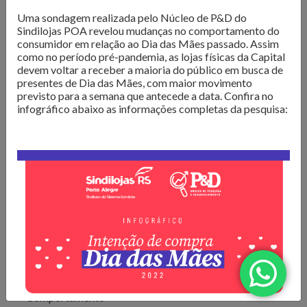
O Núcleo de Pesquisa do Sindilojas Porto Alegre realiza
Uma sondagem realizada pelo Núcleo de P&D do
levantamentos sobre as questões mais importantes para o
Sindilojas POA revelou mudanças no comportamento do
varejo da Capital. Dados de
intenção de compra,
consumidor em relação ao Dia das Mães passado. Assim
resultado de vendas e comportamento do consumidor
como no período pré-pandemia, as lojas físicas da Capital
devem voltar a receber a maioria do público em busca de
são divulgados para que os lojistas possam organizar seus
presentes de Dia das Mães, com maior movimento
negócios da melhor forma. Além disso, são produzidos
e-
previsto para a semana que antecede a data. Confira no
books com tendências e análises do mercado
, para
infográfico abaixo as informações completas da pesquisa:
inspirar os negócios em sua atualização e transformação.
Confira as publicações!
Todos
Comportamento