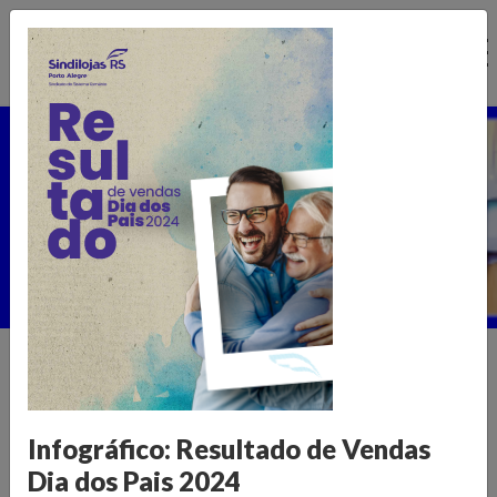
Ir
para
o
conteúdo
Núcleo de Pesquisa
Home >
Publicações >
Núcleo de Pesquisa
Informações para transformar o
Infográfico: Resultado de Vendas
varejo
Dia dos Pais 2024