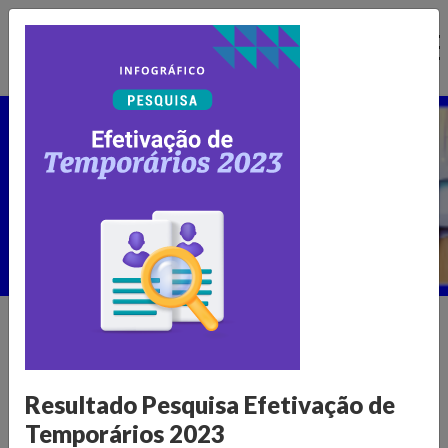
Ir
para
o
conteúdo
Núcleo de Pesquisa
Home >
Publicações >
Núcleo de Pesquisa
Informações para transformar o
Resultado Pesquisa Efetivação de
varejo
Temporários 2023