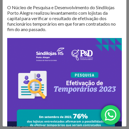
O Núcleo de Pesquisa do Sindilojas Porto Alegre realiza
O Núcleo de Pesquisa e Desenvolvimento do Sindilojas
levantamentos sobre as questões mais importantes para o
Porto Alegre realizou levantamento com lojistas da
varejo da Capital. Dados de
intenção de compra,
capital para verificar o resultado de efetivação dos
resultado de vendas e comportamento do consumidor
funcionários temporários em que foram contratados no
fim do ano passado.
são divulgados para que os lojistas possam organizar seus
negócios da melhor forma. Além disso, são produzidos
e-
books com tendências e análises do mercado
, para
inspirar os negócios em sua atualização e transformação.
Confira as publicações!
Todos
Comportamento