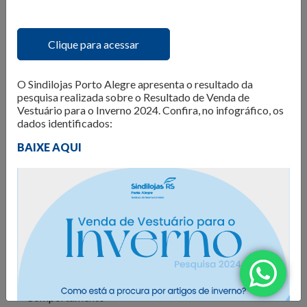
O Núcleo de Pesquisa do Sindilojas Porto Alegre realiza
levantamentos sobre as questões mais importantes para o
varejo da Capital. Dados de
intenção de compra,
Clique para acessar
resultado de vendas e comportamento do consumidor
são divulgados para que os lojistas possam organizar seus
O Sindilojas Porto Alegre apresenta o resultado da
negócios da melhor forma. Além disso, são produzidos
e-
pesquisa realizada sobre o Resultado de Venda de
books com tendências e análises do mercado
, para
Vestuário para o Inverno 2024. Confira, no infográfico, os
inspirar os negócios em sua atualização e transformação.
dados identificados:
BAIXE AQUI
Confira as publicações!
Todos
Comportamento