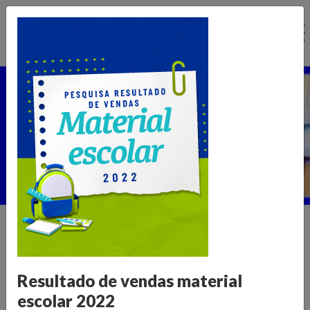
Ir
para
o
conteúdo
Núcleo de Pesquisa
Home >
Publicações >
Núcleo de Pesquisa
Informações para transformar o
Resultado de vendas material
varejo
escolar 2022