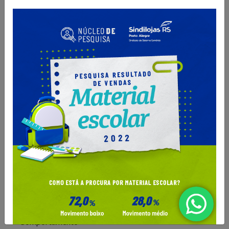
O Núcleo de Pesquisa do Sindilojas Porto Alegre realiza
levantamentos sobre as questões mais importantes para o
varejo da Capital. Dados de
intenção de compra,
resultado de vendas e comportamento do consumidor
são divulgados para que os lojistas possam organizar seus
negócios da melhor forma. Além disso, são produzidos
e-
books com tendências e análises do mercado
, para
inspirar os negócios em sua atualização e transformação.
Confira as publicações!
Todos
Comportamento