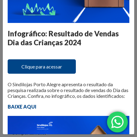
O Núcleo de Pesquisa do Sindilojas Porto Alegre realiza
levantamentos sobre as questões mais importantes para o
varejo da Capital. Dados de
intenção de compra,
resultado de vendas e comportamento do consumidor
são divulgados para que os lojistas possam organizar seus
Infográfico: Resultado de Vendas
negócios da melhor forma. Além disso, são produzidos
e-
Dia das Crianças 2024
books com tendências e análises do mercado
, para
inspirar os negócios em sua atualização e transformação.
Confira as publicações!
Clique para acessar
O Sindilojas Porto Alegre apresenta o resultado da
pesquisa realizada sobre o resultado de vendas do Dia das
Crianças. Confira, no infográfico, os dados identificados:
BAIXE AQUI
Todos
Comportamento