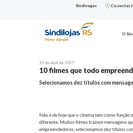
Ir
Sindivagas
Co.nectar 
para
o
conteúdo
O Sin
10 de abril de 2017
10 filmes que todo empreend
Selecionamos dez títulos com mensagen
Não é de hoje que o cinema tem como função n
diferente. Muitos filmes trazem mensagens qu
empreendedores, selecionamos dez títulos com