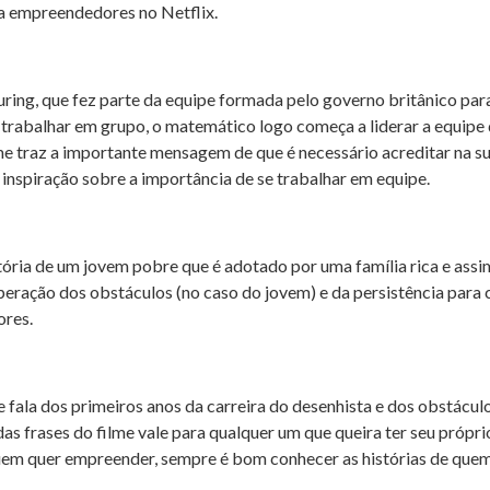
ara empreendedores no Netflix.
uring, que fez parte da equipe formada pelo governo britânico pa
 trabalhar em grupo, o matemático logo começa a liderar a equipe
me traz a importante mensagem de que é necessário acreditar na s
spiração sobre a importância de se trabalhar em equipe.
stória de um jovem pobre que é adotado por uma família rica e assi
eração dos obstáculos (no caso do jovem) e da persistência para 
ores.
e fala dos primeiros anos da carreira do desenhista e dos obstáculo
frases do filme vale para qualquer um que queira ter seu próprio
 quem quer empreender, sempre é bom conhecer as histórias de que