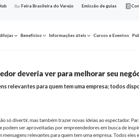
Hub
Feira Brasileira do Varejo
Emissão de guias
Con
dilojas
Benefícios
Informações úteis
Cursos e Eventos
Pub
edor deveria ver para melhorar seu negó
s relevantes para quem tem uma empresa; todos dispon
ão só divertir, mas também trazer novas ideias ao espectador. Pa
e podem ser aproveitadas por empreendedores em busca de inspiraç
 mensagens relevantes para quem tem uma empresa. Todos eles es