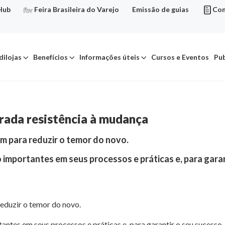
Hub
Feira Brasileira do Varejo
Emissão de guias
Con
dilojas
Benefícios
Informações úteis
Cursos e Eventos
Pub
erada resistência à mudança
m para reduzir o temor do novo.
mportantes em seus processos e práticas e, para garan
reduzir o temor do novo.
es em seus processos e práticas e, para garantir o seu sucesso, 