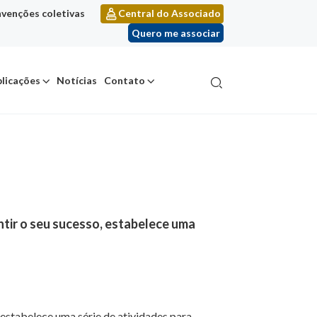
venções coletivas
Central do Associado
Quero me associar
licações
Notícias
Contato
tir o seu sucesso, estabelece uma
estabelece uma série de atividades para