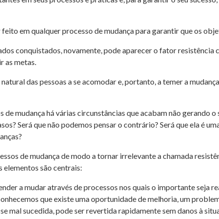
r feito em qualquer processo de mudança para garantir que os obje
ados conquistados, novamente, pode aparecer o fator resistência
r as metas.
natural das pessoas a se acomodar e, portanto, a temer a mudança.
s de mudança há várias circunstâncias que acabam não gerando o s
casos? Será que não podemos pensar o contrário? Será que ela é uma
danças?
essos de mudança de modo a tornar irrelevante a chamada resistê
s elementos são centrais:
nder a mudar através de processos nos quais o importante seja re
conhecemos que existe uma oportunidade de melhoria, um proble
, se mal sucedida, pode ser revertida rapidamente sem danos à sit