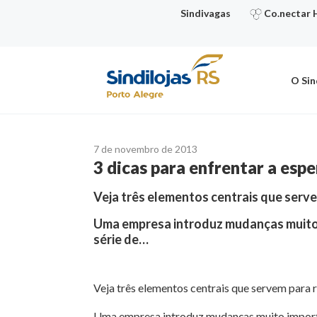
Ir
Sindivagas
Co.nectar 
para
o
conteúdo
O Sin
7 de novembro de 2013
3 dicas para enfrentar a esp
Veja três elementos centrais que serve
Uma empresa introduz mudanças muito i
série de…
Veja três elementos centrais que servem para 
Uma empresa introduz mudanças muito important