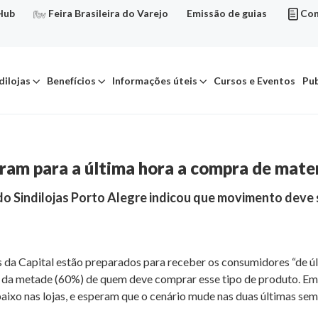
Hub
Feira Brasileira do Varejo
Emissão de guias
Con
dilojas
Benefícios
Informações úteis
Cursos e Eventos
Pub
am para a última hora a compra de mater
 Sindilojas Porto Alegre indicou que movimento deve se
s da Capital estão preparados para receber os consumidores “de ú
da metade (60%) de quem deve comprar esse tipo de produto. Em en
xo nas lojas, e esperam que o cenário mude nas duas últimas sem