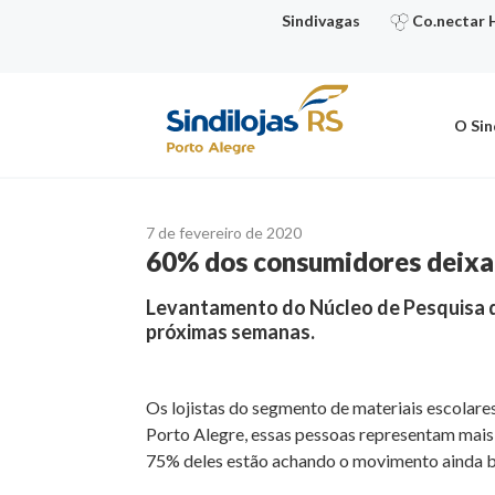
Ir
Sindivagas
Co.nectar 
para
o
conteúdo
O Sin
7 de fevereiro de 2020
60% dos consumidores deixar
Levantamento do Núcleo de Pesquisa do
próximas semanas.
Os lojistas do segmento de materiais escolare
Porto Alegre, essas pessoas representam mais 
75% deles estão achando o movimento ainda bai