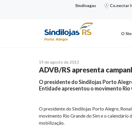
Ir
Sindivagas
Co.nectar 
para
o
conteúdo
O Sin
19 de agosto de 2013
ADVB/RS apresenta campanha
O presidente do Sindilojas Porto Aleg
Entidade apresentou o movimento Rio 
O presidente do Sindilojas Porto Alegre, Ron
movimento Rio Grande do Sim e o calendário d
mobilização.