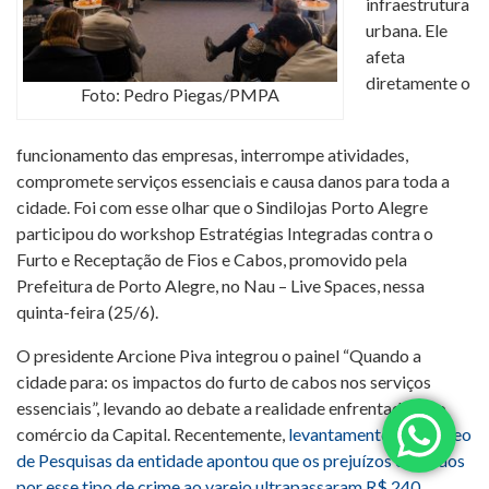
infraestrutura
urbana. Ele
afeta
diretamente o
Foto: Pedro Piegas/PMPA
funcionamento das empresas, interrompe atividades,
compromete serviços essenciais e causa danos para toda a
cidade. Foi com esse olhar que o Sindilojas Porto Alegre
participou do workshop Estratégias Integradas contra o
Furto e Receptação de Fios e Cabos, promovido pela
Prefeitura de Porto Alegre, no Nau – Live Spaces, nessa
quinta-feira (25/6).
O presidente Arcione Piva integrou o painel “Quando a
cidade para: os impactos do furto de cabos nos serviços
essenciais”, levando ao debate a realidade enfrentada pelo
comércio da Capital. Recentemente,
levantamento do Núcleo
de Pesquisas da entidade apontou que os prejuízos causados
por esse tipo de crime ao varejo ultrapassaram R$ 240