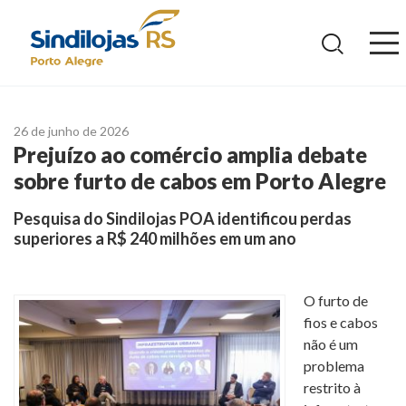
Ir
para
o
conteúdo
26 de junho de 2026
Prejuízo ao comércio amplia debate
sobre furto de cabos em Porto Alegre
Pesquisa do Sindilojas POA identificou perdas
superiores a R$ 240 milhões em um ano
O furto de
fios e cabos
não é um
problema
restrito à