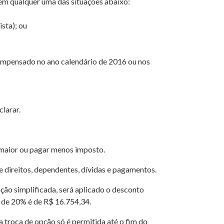
 em qualquer uma das situações abaixo:
sta); ou
 compensado no ano calendário de 2016 ou nos
larar.
 maior ou pagar menos imposto.
e direitos, dependentes, dívidas e pagamentos.
ção simplificada, será aplicado o desconto
 de 20% é de R$ 16.754,34.
a troca de opção só é permitida até o fim do