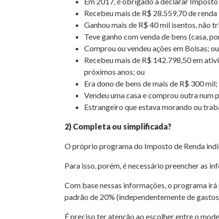
Em 2017, é obrigado a declarar Imposto 
Recebeu mais de R$ 28.559,70 de renda t
Ganhou mais de R$ 40 mil isentos, não tr
Teve ganho com venda de bens (casa, po
Comprou ou vendeu ações em Bolsas; ou
Recebeu mais de R$ 142.798,50 em ativid
próximos anos; ou
Era dono de bens de mais de R$ 300 mil;
Vendeu uma casa e comprou outra num pr
Estrangeiro que estava morando ou trab
2) Completa ou simplificada?
O próprio programa do Imposto de Renda indica
Para isso, porém, é necessário preencher as in
Com base nessas informações, o programa irá m
padrão de 20% (independentemente de gastos c
É preciso ter atenção ao escolher entre o mode