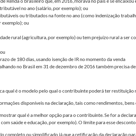
de Renda o brasileiro que, em 2016, morava no país e se encaixou
ributável no ano (salário, por exemplo); ou
ibutáveis ou tributados na fonte no ano (como indenização trabalhi
r exemplo); ou
ade rural (agricultura, por exemplo) ou tem prejuízo rural a ser
 ou
azo de 180 dias, usando isenção de IR no momento da venda
alhando no Brasil em 31 de dezembro de 2016 também precisa dec
 qual é o modelo pelo qual o contribuinte poderá ter restituição
formações disponíveis na declaração, tais como rendimentos, bens 
ostrar qual é a melhor opção para o contribuinte. Se for a declara
om saúde e educação, por exemplo). O limite para esse desconto
lo completo ou simplificado já que a retificação da declaração par