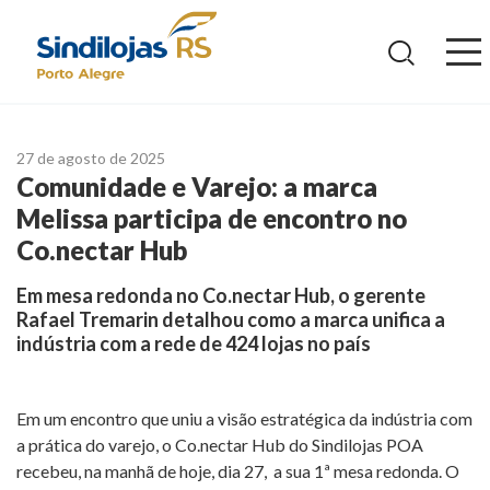
Ir
para
o
conteúdo
27 de agosto de 2025
Comunidade e Varejo: a marca
Melissa participa de encontro no
Co.nectar Hub
Em mesa redonda no Co.nectar Hub, o gerente
Rafael Tremarin detalhou como a marca unifica a
indústria com a rede de 424 lojas no país
Em um encontro que uniu a visão estratégica da indústria com
a prática do varejo, o Co.nectar Hub do Sindilojas POA
recebeu, na manhã de hoje, dia 27, a sua 1ª mesa redonda. O