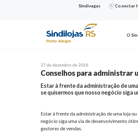
Ir
Sindivagas
Co.nectar 
para
o
conteúdo
O Sin
27 de dezembro de 2016
Conselhos para administrar 
Estar à frente da administração de um
se quisermos que nosso negócio siga u
Estar à frente da administração de uma loja o
negócio siga uma via de desenvolvimento ótima 
gestores de vendas.