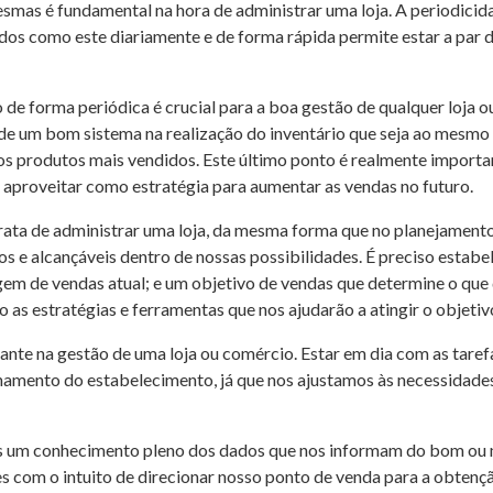
esmas é fundamental na hora de administrar uma loja. A periodicid
ados como este diariamente e de forma rápida permite estar a par d
o de forma periódica é crucial para a boa gestão de qualquer loja 
e um bom sistema na realização do inventário que seja ao mesmo 
os produtos mais vendidos. Este último ponto é realmente importa
 aproveitar como estratégia para aumentar as vendas no futuro.
rata de administrar uma loja, da mesma forma que no planejamento
s e alcançáveis dentro de nossas possibilidades. É preciso estabel
em de vendas atual; e um objetivo de vendas que determine o que
o as estratégias e ferramentas que nos ajudarão a atingir o objeti
nte na gestão de uma loja ou comércio. Estar em dia com as tarefas
mento do estabelecimento, já que nos ajustamos às necessidades
um conhecimento pleno dos dados que nos informam do bom ou mau
 com o intuito de direcionar nosso ponto de venda para a obtençã