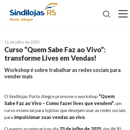
Ir
para
o
conteúdo
11 de julho de 2025
Curso “Quem Sabe Faz ao Vivo”:
transforme Lives em Vendas!
Workshop é sobre trabalhar as redes sociais para
vender mais
O Sindilojas Porto Alegre promove o workshop
“Quem
Sabe Faz ao Vivo – Como fazer lives que vendem”
, um
curso essencial para lojistas que desejam usar as redes sociais
para
impulsionar suas vendas ao vivo
.
O evento acontecerá no dia
23 de julho de 2025
, das 8h30