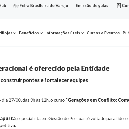
Hub
Feira Brasileira do Varejo
Emissão de guias
Con
dilojas
Benefícios
Informações úteis
Cursos e Eventos
Pub
eracional é oferecido pela Entidade
 construir pontes e fortalecer equipes
dia 27/08, das 9h às 12h, o curso
“Gerações em Conflito: Como
Kapusta
, especialista em Gestão de Pessoas, é voltado para líder
etitiva.