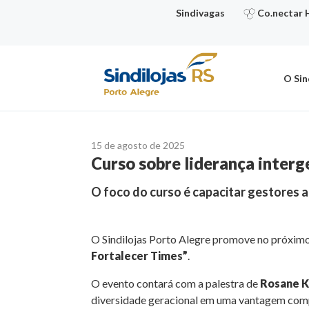
Ir
Sindivagas
Co.nectar 
para
o
conteúdo
O Sin
15 de agosto de 2025
Curso sobre liderança interg
O foco do curso é capacitar gestores a
O Sindilojas Porto Alegre promove no próximo 
Fortalecer Times”
.
O evento contará com a palestra de
Rosane 
diversidade geracional em uma vantagem comp