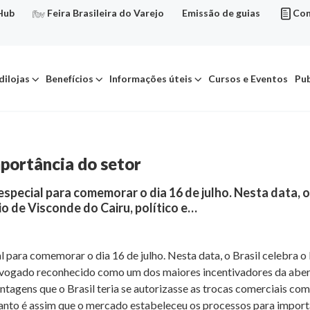
Hub
Feira Brasileira do Varejo
Emissão de guias
Con
dilojas
Benefícios
Informações úteis
Cursos e Eventos
Pub
portância do setor
special para comemorar o dia 16 de julho. Nesta data, o
o de Visconde do Cairu, político e…
l para comemorar o dia 16 de julho. Nesta data, o Brasil celebra
advogado reconhecido como um dos maiores incentivadores da abert
agens que o Brasil teria se autorizasse as trocas comerciais com
 Tanto é assim que o mercado estabeleceu os processos para impor