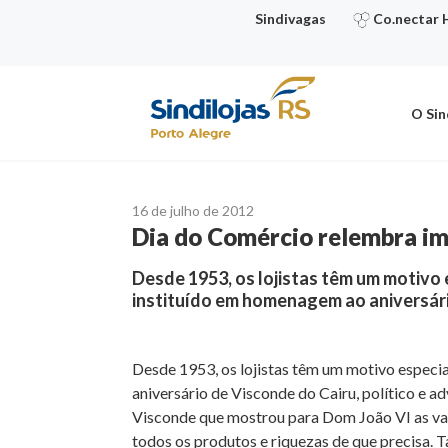
Ir
Sindivagas
Co.nectar 
para
o
conteúdo
O Sin
16 de julho de 2012
Dia do Comércio relembra im
Desde 1953, os lojistas têm um motivo e
instituído em homenagem ao aniversári
Desde 1953, os lojistas têm um motivo especia
aniversário de Visconde do Cairu, político e 
Visconde que mostrou para Dom João VI as vant
todos os produtos e riquezas de que precisa.