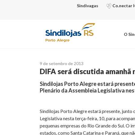
Ir
Sindivagas
Co.nectar 
para
o
conteúdo
O Sin
9 de setembro de 2013
DIFA será discutida amanhã 
Sindilojas Porto Alegre estará present
Plenário da Assembleia Legislativa nes
Sindilojas Porto Alegre estará presente, junto
Legislativa nesta terça-feira, 10, para acomp
pequenas empresas do Rio Grande do Sul. O im
estados, como Santa Catarina e Paraná, que n