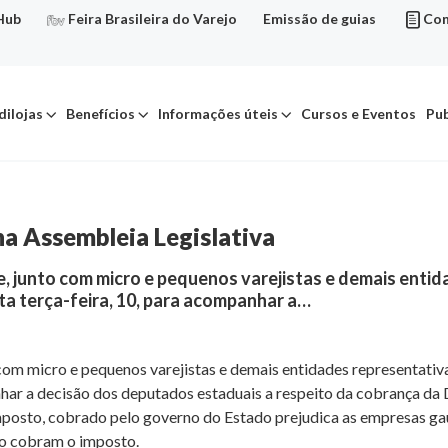
Hub
Feira Brasileira do Varejo
Emissão de guias
Con
dilojas
Benefícios
Informações úteis
Cursos e Eventos
Pub
na Assembleia Legislativa
e, junto com micro e pequenos varejistas e demais entid
ta terça-feira, 10, para acompanhar a…
 com micro e pequenos varejistas e demais entidades representativ
anhar a decisão dos deputados estaduais a respeito da cobrança da
posto, cobrado pelo governo do Estado prejudica as empresas ga
ão cobram o imposto.