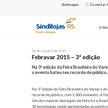
Ir
Sindivagas
Co.nectar 
para
o
conteúdo
O Sin
26 de outubro de 2015
Febravar 2015 – 3ª edição
Na 3ª edição da Feira Brasileira do Var
o evento bateu seu recorde de público,
Na 3ª edição da Feira Brasileira do Varejo e d
recorde de público, com 5.300 visitantes. A F
Um dos maiores destaques da Feira foi a Smart 
30 tecnologias sendo apresentadas ao público