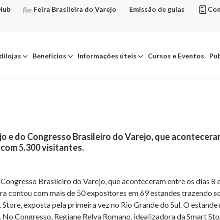
Hub
Feira Brasileira do Varejo
Emissão de guias
Con
dilojas
Benefícios
Informações úteis
Cursos e Eventos
Pub
ejo e do Congresso Brasileiro do Varejo, que aconteceram
 com 5.300 visitantes.
o Congresso Brasileiro do Varejo, que aconteceram entre os dias 8 
eira contou com mais de 50 expositores em 69 estandes trazendo so
Store, exposta pela primeira vez no Rio Grande do Sul. O estande 
. No Congresso, Regiane Relva Romano, idealizadora da Smart Stor