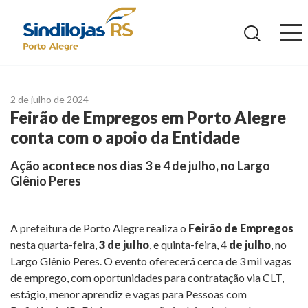
Ir
para
o
conteúdo
2 de julho de 2024
Feirão de Empregos em Porto Alegre
conta com o apoio da Entidade
Ação acontece nos dias 3 e 4 de julho, no Largo
Glênio Peres
A prefeitura de Porto Alegre realiza o
Feirão de Empregos
nesta quarta-feira,
3 de julho
, e quinta-feira, 4
de julho
, no
Largo Glênio Peres. O evento oferecerá cerca de 3 mil vagas
de emprego, com oportunidades para contratação via CLT,
estágio, menor aprendiz e vagas para Pessoas com