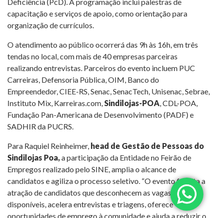
Deficiência (PcD). A programação inclui palestras de
capacitação e serviços de apoio, como orientação para
organização de currículos.
O atendimento ao público ocorrerá das 9h às 16h, em três
tendas no local, com mais de 40 empresas parceiras
realizando entrevistas. Parceiros do evento incluem PUC
Carreiras, Defensoria Pública, OIM, Banco do
Empreendedor, CIEE-RS, Senac, SenacTech, Unisenac, Sebrae,
Instituto Mix, Karreiras.com,
Sindilojas-POA
, CDL-POA,
Fundação Pan-Americana de Desenvolvimento (PADF) e
SADHIR da PUCRS.
Para Raquiel Reinheimer,
h
ead de Gestão de Pessoas do
Sindilojas Poa,
a participação da Entidade no Feirão de
Empregos realizado pelo SINE, amplia o alcance de
candidatos e agiliza o processo seletivo. “O evento facilita a
atração de candidatos que desconhecem as vagas
disponíveis, acelera entrevistas e triagens, oferece
oportunidades de emprego à comunidade e ajuda a reduzir o