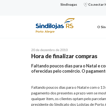
Ir
Sindivagas
Co.nectar 
para
o
conteúdo
O Sin
20 de dezembro de 2010
Hora de finalizar compras
Faltando poucos dias para o Natal e co
oferecidas pelo comércio. O pagamen
Faltando poucos dias para o Natal e com o 13 
pagamento dos presentes a prazo vem se most
qualquer item, os clientes optam pelo parcel
presidente do Sindicato dos Lojistas de Porto