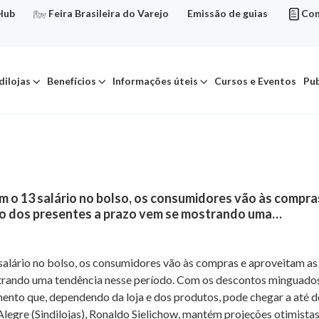
Hub
Feira Brasileira do Varejo
Emissão de guias
Con
dilojas
Benefícios
Informações úteis
Cursos e Eventos
Pub
m o 13 salário no bolso, os consumidores vão às compra
to dos presentes a prazo vem se mostrando uma…
salário no bolso, os consumidores vão às compras e aproveitam as
rando uma tendência nesse período. Com os descontos minguados
amento que, dependendo da loja e dos produtos, pode chegar a até
 Alegre (Sindilojas), Ronaldo Sielichow, mantém projeções otimist