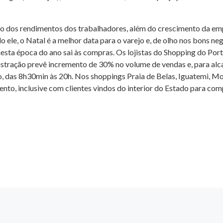
nto dos rendimentos dos trabalhadores, além do crescimento da e
 ele, o Natal é a melhor data para o varejo e, de olho nos bons n
 nesta época do ano sai às compras. Os lojistas do Shopping do P
stração prevê incremento de 30% no volume de vendas e, para alcan
o, das 8h30min às 20h. Nos shoppings Praia de Belas, Iguatemi, M
mento, inclusive com clientes vindos do interior do Estado para co