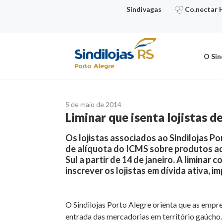
Ir
Sindivagas
Co.nectar 
para
o
conteúdo
O Sin
5 de maio de 2014
Liminar que isenta lojistas 
Os lojistas associados ao Sindilojas P
de alíquota do ICMS sobre produtos ad
Sul a partir de 14 de janeiro. A limina
inscrever os lojistas em dívida ativa, 
O Sindilojas Porto Alegre orienta que as emp
entrada das mercadorias em território gaúcho.