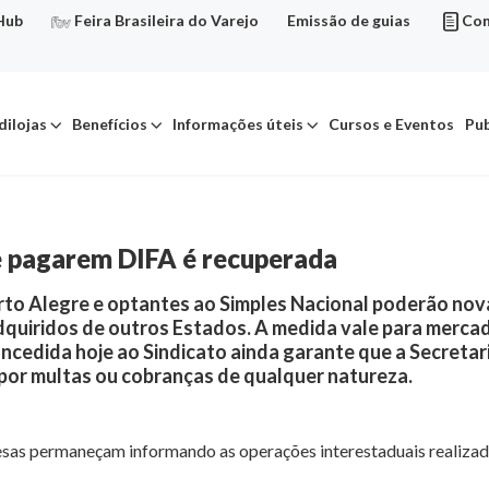
Hub
Feira Brasileira do Varejo
Emissão de guias
Con
dilojas
Benefícios
Informações úteis
Cursos e Eventos
Pub
de pagarem DIFA é recuperada
orto Alegre e optantes ao Simples Nacional poderão nov
quiridos de outros Estados. A medida vale para merca
r concedida hoje ao Sindicato ainda garante que a Secre
impor multas ou cobranças de qualquer natureza.
resas permaneçam informando as operações interestaduais realizad