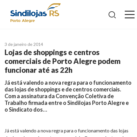
Ir
para
o
conteúdo
3 de janeiro de 2014
Lojas de shoppings e centros
comerciais de Porto Alegre podem
funcionar até as 22h
Já está valendo a nova regra para o funcionamento
das lojas de shoppings e de centros comerciais.
Com a assinatura da Convenção Coletiva de
Trabalho firmada entre o Sindilojas Porto Alegre e
o Sindicato dos…
Já está valendo a nova regra para o funcionamento das lojas