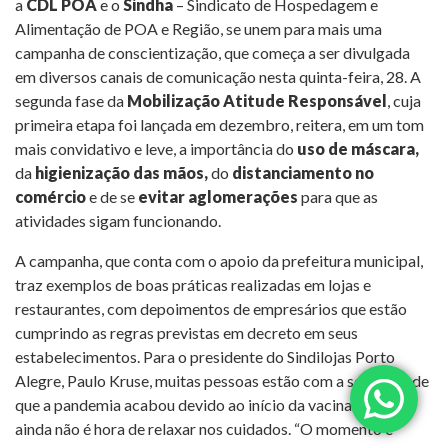
a
CDL POA
e o
Sindha
– Sindicato de Hospedagem e
Alimentação de POA e Região, se unem para mais uma
campanha de conscientização, que começa a ser divulgada
em diversos canais de comunicação nesta quinta-feira, 28. A
segunda fase da
Mobilização Atitude Responsável
, cuja
primeira etapa foi lançada em dezembro, reitera, em um tom
mais convidativo e leve, a importância do
uso de máscara,
da
higienização das mãos,
do
distanciamento no
comércio
e de se
evitar aglomerações
para que as
atividades sigam funcionando.
A campanha, que conta com o apoio da prefeitura municipal,
traz exemplos de boas práticas realizadas em lojas e
restaurantes, com depoimentos de empresários que estão
cumprindo as regras previstas em decreto em seus
estabelecimentos. Para o presidente do Sindilojas Porto
Alegre, Paulo Kruse, muitas pessoas estão com a sensação de
que a pandemia acabou devido ao início da vacinação, mas
ainda não é hora de relaxar nos cuidados. “O momento é