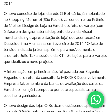
2014
O novo conceito de lojas da rede O Boticário, já implantado
no Shopping Morumbi (São Paulo), vai concorrer ao Prêmio
de Melhor Design de Loja na Euroshop, feira de varejo (com
ênfase em design, material de ponto de venda, visual
merchandising e apresentação de loja) que acontecerá em
Dusseldorf, na Alemanha, em fevereiro de 2014. “O fato de
ter sido indicado já é uma prêmio para nós”, comenta o
arquiteto Julio Takano, sócio da KT – Soluções para o Varejo,
que idealizou o novo projeto.
A informação, em primeira mão, foi passada por Eugenio
Foganholo, diretor da consultoria MIXXER Desenvolvimento
Empresarial, e membro da banca de avaliação dos cases da
Euroshop – um júri composto por sete especialistas irá
escolher a ganhadora.
O novo design das lojas O Boticário está sendo aplicado em
cerca de 3.550 pontos de venda no Brasil, e demandará um