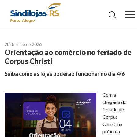
Ir
para
o
conteúdo
28 de maio de 2026
Orientação ao comércio no feriado de
Corpus Christi
Saiba como as lojas poderão funcionar no dia 4/6
Com a
chegada do
feriado de
Corpus
Christi na
próxima