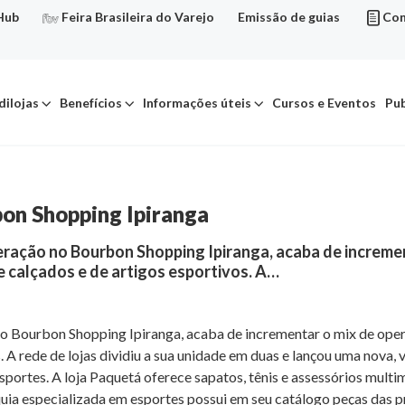
Hub
Feira Brasileira do Varejo
Emissão de guias
Con
dilojas
Benefícios
Informações úteis
Cursos e Eventos
Pub
on Shopping Ipiranga
eração no Bourbon Shopping Ipiranga, acaba de increme
 calçados e de artigos esportivos. A…
no Bourbon Shopping Ipiranga, acaba de incrementar o mix de ope
 A rede de lojas dividiu a sua unidade em duas e lançou uma nova,
portes. A loja Paquetá oferece sapatos, tênis e assessórios multi
nquia especializada em esportes possui em seu catálogo peças das 