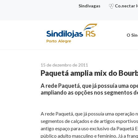
Ir
Sindivagas
Co.nectar 
para
o
conteúdo
O Sin
15 de dezembro de 2011
Paquetá amplia mix do Bourb
A rede Paquetá, que já possuía uma op
ampliando as opções nos segmentos de
A rede Paquetá, que já possuía uma operação 
segmentos de calçados e de artigos esportivos.
antigo espaço para uso exclusivo da Paquetá Es
público adulto masculino e feminino. Já a fra