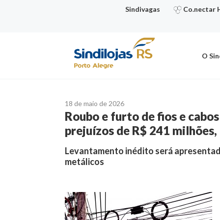
Ir
Sindivagas
Co.nectar 
para
o
conteúdo
O Sin
18 de maio de 2026
Roubo e furto de fios e cab
prejuízos de R$ 241 milhões,
Levantamento inédito será apresentado
metálicos