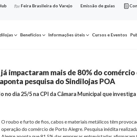
Hub
Feira Brasileira do Varejo
Emissão de guias
Con
dilojas
Benefícios
Informações úteis
Cursos e Eventos
Pub
os já impactaram mais de 80% do comércio
 aponta pesquisa do Sindilojas POA
 no dia 25/5 na CPI da Câmara Municipal que investiga
O roubo e furto de fios, cabos e materiais metálicos têm provoc
operação do comércio de Porto Alegre. Pesquisa inédita realizad
Alegre aponta que 81,5% das empresas entrevistadas afirmaram te