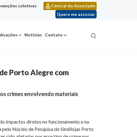
venções coletivas
Central do Associado
Quero me associar
licações
Notícias
Contato
 de Porto Alegre com
 os crimes envolvendo materiais
ado impactos diretos no funcionamento e na
a pelo Núcleo de Pesquisa do Sindilojas Porto
r sido afetadas por esse tipo de crime nos