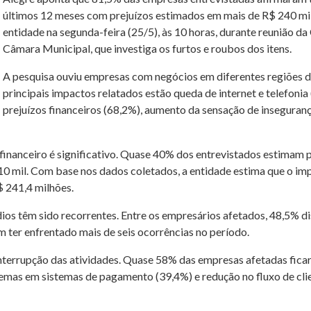
últimos 12 meses com prejuízos estimados em mais de R$ 240 mi
entidade na segunda-feira (25/5), às 10 horas, durante reunião d
Câmara Municipal, que investiga os furtos e roubos dos itens.
A pesquisa ouviu empresas com negócios em diferentes regiões da 
principais impactos relatados estão queda de internet e telefonia (
prejuízos financeiros (68,2%), aumento da sensação de inseguranç
financeiro é significativo. Quase 40% dos entrevistados estimam p
 10 mil. Com base nos dados coletados, a entidade estima que o i
$ 241,4 milhões.
s têm sido recorrentes. Entre os empresários afetados, 48,5% dis
 ter enfrentado mais de seis ocorrências no período.
terrupção das atividades. Quase 58% das empresas afetadas ficara
lemas em sistemas de pagamento (39,4%) e redução no fluxo de cl