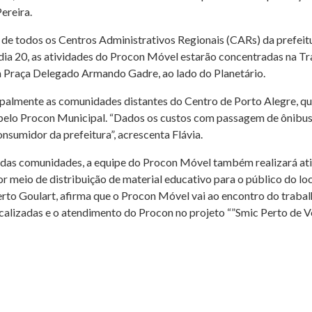
ereira.
s de todos os Centros Administrativos Regionais (CARs) da prefei
 dia 20, as atividades do Procon Móvel estarão concentradas na T
na Praça Delegado Armando Gadre, ao lado do Planetário.
palmente as comunidades distantes do Centro de Porto Alegre, que 
 pelo Procon Municipal. “Dados os custos com passagem de ônibus
nsumidor da prefeitura”, acrescenta Flávia.
 das comunidades, a equipe do Procon Móvel também realizará at
r meio de distribuição de material educativo para o público do loc
to Goulart, afirma que o Procon Móvel vai ao encontro do trabalh
calizadas e o atendimento do Procon no projeto “”Smic Perto de Vo