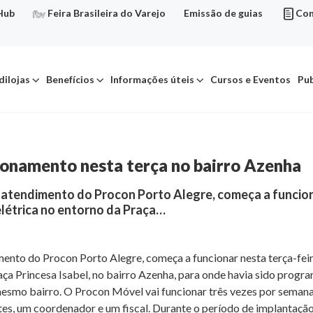
Hub
Feira Brasileira do Varejo
Emissão de guias
Con
dilojas
Benefícios
Informações úteis
Cursos e Eventos
Pub
onamento nesta terça no bairro Azenha
atendimento do Procon Porto Alegre, começa a funcionar
létrica no entorno da Praça…
ento do Procon Porto Alegre, começa a funcionar nesta terça-feir
aça Princesa Isabel, no bairro Azenha, para onde havia sido progr
smo bairro. O Procon Móvel vai funcionar três vezes por semana – 
s, um coordenador e um fiscal. Durante o período de implantação 