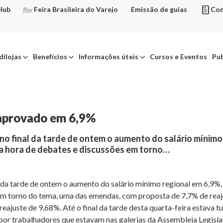
Hub
Feira Brasileira do Varejo
Emissão de guias
Con
dilojas
Benefícios
Informações úteis
Cursos e Eventos
Pub
 aprovado em 6,9%
 final da tarde de ontem o aumento do salário mínimo 
a hora de debates e discussões em torno…
da tarde de ontem o aumento do salário mínimo regional em 6,9%, 
m torno do tema, uma das emendas, com proposta de 7,7% de reaju
reajuste de 9,68%. Até o final da tarde desta quarta-feira estava 
s por trabalhadores que estavam nas galerias da Assembleia Legisl