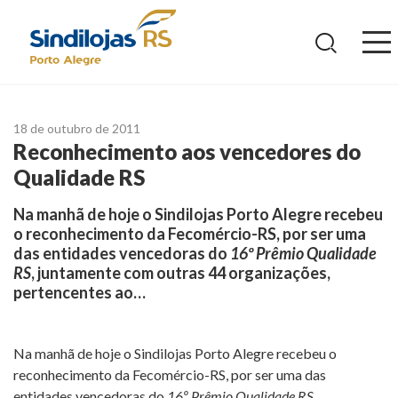
Ir
para
o
conteúdo
18 de outubro de 2011
Reconhecimento aos vencedores do
Qualidade RS
Na manhã de hoje o Sindilojas Porto Alegre recebeu
o reconhecimento da Fecomércio-RS, por ser uma
das entidades vencedoras do
16º Prêmio Qualidade
RS
, juntamente com outras 44 organizações,
pertencentes ao…
Na manhã de hoje o Sindilojas Porto Alegre recebeu o
reconhecimento da Fecomércio-RS, por ser uma das
entidades vencedoras do
16º Prêmio Qualidade RS
,