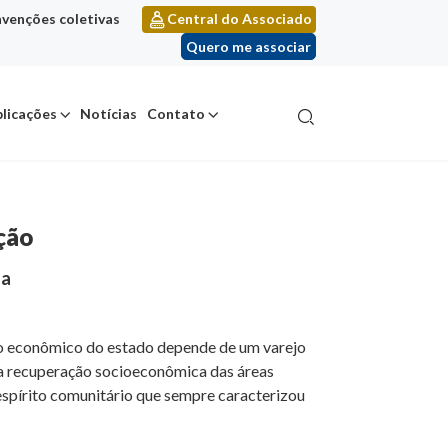
venções coletivas
Central do Associado
Quero me associar
licações
Notícias
Contato
ção
da
nto econômico do estado depende de um varejo
e a recuperação socioeconômica das áreas
espírito comunitário que sempre caracterizou