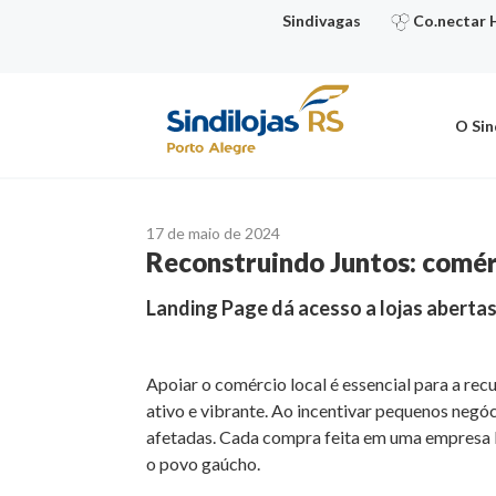
Ir
Sindivagas
Co.nectar 
para
o
conteúdo
O Sin
17 de maio de 2024
Reconstruindo Juntos: comér
Landing Page dá acesso a lojas abertas
Apoiar o comércio local é essencial para a r
ativo e vibrante. Ao incentivar pequenos negó
afetadas. Cada compra feita em uma empresa lo
o povo gaúcho.