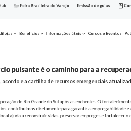
Hub
Feira Brasileira do Varejo
Emissão de guias
Con
dilojas
Benefícios
Informações úteis
Cursos e Eventos
Pub
cio pulsante é o caminho para a recupera
, acordo e a cartilha de recursos emergenciais atualiza
ecuperação do Rio Grande do Sul após as enchentes. O fortalecime
cios, contribuímos diretamente para garantir a empregabilidade 
cal ajuda a reconstruir vidas, preservar empregos e fortalecer o 