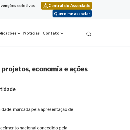
venções coletivas
Central do Associado
Quero me associar
licações
Notícias
Contato
 projetos, economia e ações
ntidade
entidade, marcada pela apresentação de
hecimento nacional concedido pela