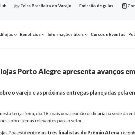
Hub
Feira Brasileira do Varejo
Emissão de guias
Con
dilojas
Benefícios
Informações úteis
Cursos e Eventos
Pub
ilojas Porto Alegre apresenta avanços em
bre o varejo e as próximas entregas planejadas pela e
u nesta terça-feira, dia 18, mais uma reunião ordinária na sede da 
ções sobre temas relevantes para o setor.
lojas Poa está
entre os três finalistas do Prêmio Atena
, recon