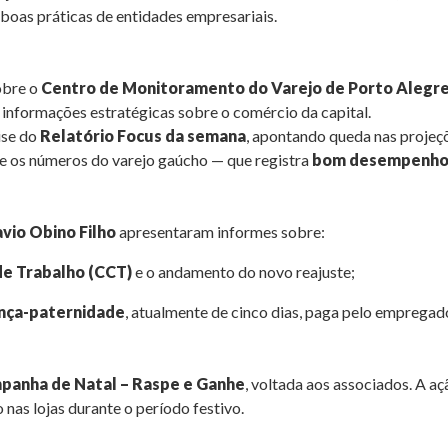
oas práticas de entidades empresariais.
obre o
Centro de Monitoramento do Varejo de Porto Alegr
de informações estratégicas sobre o comércio da capital.
ise do
Relatório Focus da semana
, apontando queda nas projeç
e os números do varejo gaúcho — que registra
bom desempenho 
avio Obino Filho
apresentaram informes sobre:
de Trabalho (CCT)
e o andamento do novo reajuste;
ença-paternidade
, atualmente de cinco dias, paga pelo emprega
panha de Natal – Raspe e Ganhe
, voltada aos associados. A a
nas lojas durante o período festivo.