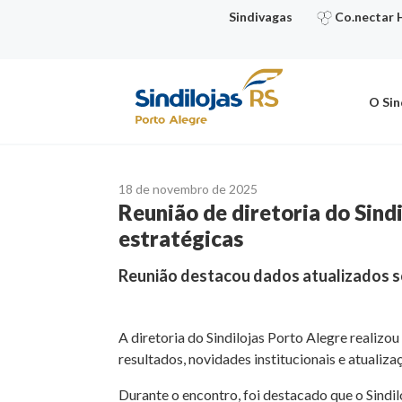
Ir
Sindivagas
Co.nectar 
para
o
conteúdo
O Sin
18 de novembro de 2025
Reunião de diretoria do Sind
estratégicas
Reunião destacou dados atualizados so
A diretoria do Sindilojas Porto Alegre realizo
resultados, novidades institucionais e atualiza
Durante o encontro, foi destacado que o Sindi