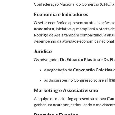
Confederação Nacional do Comércio (CNC) a b
Economia e Indicadores
O setor econômico apresentou atualizações s
novembro
, iniciativa que ampliará a oferta 
Rodrigo de Assis também compartilhou a anál
desempenho da atividade econômica nacional 
Jurídico
Os advogados
Dr. Eduardo Plastina
e
Dr. Fl
a negociação da
Convenção Coletiva 
as discussões no Congresso sobre a
lic
Marketing e Associativismo
A equipe de marketing apresentou a nova
Cam
ganhar um
voucher
, estimulando o movimento 
Pesquisa e Eventos