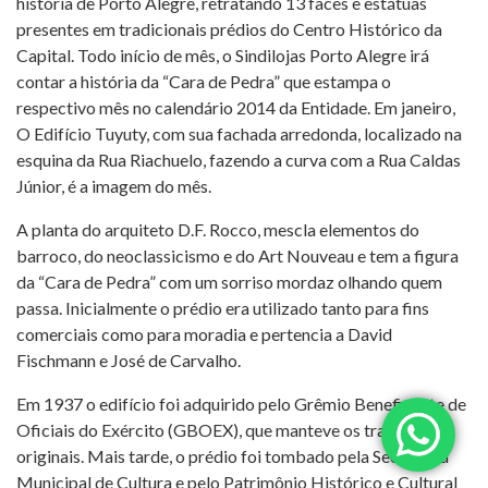
história de Porto Alegre, retratando 13 faces e estátuas
presentes em tradicionais prédios do Centro Histórico da
Capital. Todo início de mês, o Sindilojas Porto Alegre irá
contar a história da “Cara de Pedra” que estampa o
respectivo mês no calendário 2014 da Entidade. Em janeiro,
O Edifício Tuyuty, com sua fachada arredonda, localizado na
esquina da Rua Riachuelo, fazendo a curva com a Rua Caldas
Júnior, é a imagem do mês.
A planta do arquiteto D.F. Rocco, mescla elementos do
barroco, do neoclassicismo e do Art Nouveau e tem a figura
da “Cara de Pedra” com um sorriso mordaz olhando quem
passa. Inicialmente o prédio era utilizado tanto para fins
comerciais como para moradia e pertencia a David
Fischmann e José de Carvalho.
Em 1937 o edifício foi adquirido pelo Grêmio Beneficente de
Oficiais do Exército (GBOEX), que manteve os traços
originais. Mais tarde, o prédio foi tombado pela Secretaria
Municipal de Cultura e pelo Patrimônio Histórico e Cultural