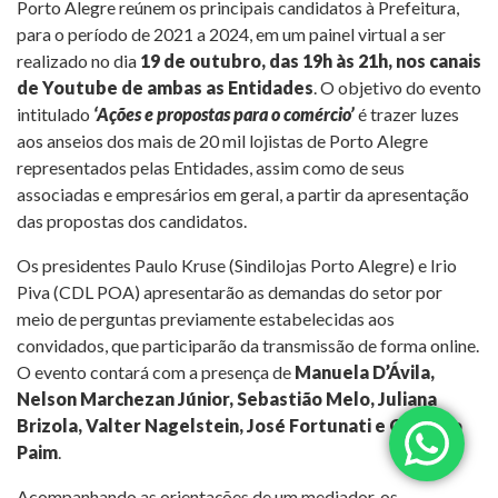
Porto Alegre reúnem os principais candidatos à Prefeitura,
para o período de 2021 a 2024, em um painel virtual a ser
realizado no dia
19 de outubro, das 19h às 21h, nos canais
de Youtube de ambas as Entidades
. O objetivo do evento
intitulado
‘Ações e propostas para o comércio’
é trazer luzes
aos anseios dos mais de 20 mil lojistas de Porto Alegre
representados pelas Entidades, assim como de seus
associadas e empresários em geral, a partir da apresentação
das propostas dos candidatos.
Os presidentes Paulo Kruse (Sindilojas Porto Alegre) e Irio
Piva (CDL POA) apresentarão as demandas do setor por
meio de perguntas previamente estabelecidas aos
convidados, que participarão da transmissão de forma online.
O evento contará com a presença de
Manuela D’Ávila,
Nelson Marchezan Júnior, Sebastião Melo, Juliana
Brizola, Valter Nagelstein, José Fortunati e Gustavo
Paim
.
Acompanhando as orientações de um mediador, os