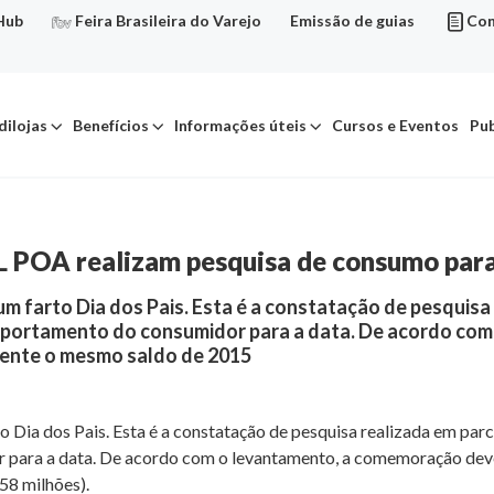
Hub
Feira Brasileira do Varejo
Emissão de guias
Con
dilojas
Benefícios
Informações úteis
Cursos e Eventos
Pub
L POA realizam pesquisa de consumo para
um farto Dia dos Pais. Esta é a constatação de pesquis
comportamento do consumidor para a data. De acordo c
mente o mesmo saldo de 2015
o Dia dos Pais. Esta é a constatação de pesquisa realizada em parc
 para a data. De acordo com o levantamento, a comemoração dev
58 milhões).