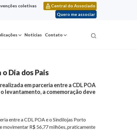
venções coletivas
Central do Associado
Quero me associar
licações
Notícias
Contato
 o Dia dos Pais
a realizada em parceria entre a CDL POA
om o levantamento, a comemoração deve
eria entre a CDL POA e o Sindilojas Porto
e movimentar R$ 56,77 milhões, praticamente