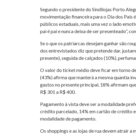
Segundo o presidente do Sindilojas Porto Alegr
movimentação financeira para o Dia dos País é
públicos estaduais, mais uma vez o lado emoti
pai é pai e nunca deixa de ser presenteado”, co
Se o que os patriarcas desejam ganhar são roupa
dos entrevistados diz que pretende dar, justa
presente), seguida de calçados (10%), perfumari
O valor do ticket médio deve ficar em torno 
(43%) afirma que manterá a mesma quantia inv
gastos no presente principal, 18% afirmam qu
R$ 301 a R$ 400.
Pagamento à vista deve ser a modalidade pref
crédito parcelado, 14% em cartão de crédito e
modalidade de pagamento.
Os shoppings e as lojas de rua devem atrair a