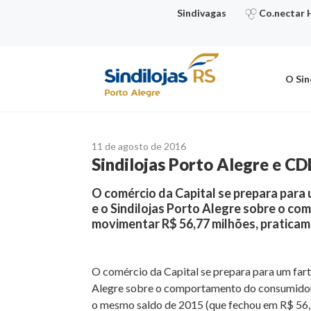
Ir
Sindivagas
Co.nectar 
para
o
conteúdo
O Sin
11 de agosto de 2016
Sindilojas Porto Alegre e CD
O comércio da Capital se prepara para 
e o Sindilojas Porto Alegre sobre o 
movimentar R$ 56,77 milhões, pratica
O comércio da Capital se prepara para um fart
Alegre sobre o comportamento do consumidor
o mesmo saldo de 2015 (que fechou em R$ 56,