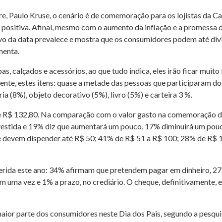
e, Paulo Kruse, o cenário é de comemoração para os lojistas da Cap
 positiva. Afinal, mesmo com o aumento da inflação e a promessa 
vo da data prevalece e mostra que os consumidores podem até divi
menta.
s, calçados e acessórios, ao que tudo indica, eles irão ficar muito
mente, estes itens: quase a metade das pessoas que participaram 
a (8%), objeto decorativo (5%), livro (5%) e carteira 3 %.
de R$ 132,80. Na comparação com o valor gasto na comemoração d
estida e 19% diz que aumentará um pouco, 17% diminuirá um pouco
e devem dispender até R$ 50; 41% de R$ 51 a R$ 100; 28% de R$ 
erida este ano: 34% afirmam que pretendem pagar em dinheiro, 2
m uma vez e 1% a prazo, no crediário. O cheque, definitivamente,
 maior parte dos consumidores neste Dia dos Pais, segundo a pesqu