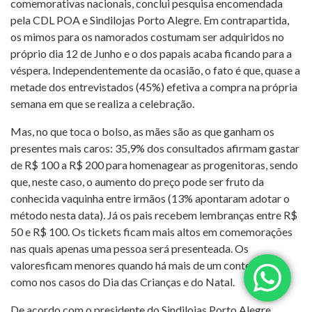
comemorativas nacionais, conclui pesquisa encomendada
pela CDL POA e Sindilojas Porto Alegre. Em contrapartida,
os mimos para os namorados costumam ser adquiridos no
próprio dia 12 de Junho e o dos papais acaba ficando para a
véspera. Independentemente da ocasião, o fato é que, quase a
metade dos entrevistados (45%) efetiva a compra na própria
semana em que se realiza a celebração.
Mas, no que toca o bolso, as mães são as que ganham os
presentes mais caros: 35,9% dos consultados afirmam gastar
de R$ 100 a R$ 200 para homenagear as progenitoras, sendo
que, neste caso, o aumento do preço pode ser fruto da
conhecida vaquinha entre irmãos (13% apontaram adotar o
método nesta data). Já os pais recebem lembranças entre R$
50 e R$ 100. Os tickets ficam mais altos em comemorações
nas quais apenas uma pessoa será presenteada. Os
valoresficam menores quando há mais de um contemplado,
como nos casos do Dia das Crianças e do Natal.
De acordo com o presidente do Sindilojas Porto Alegre,