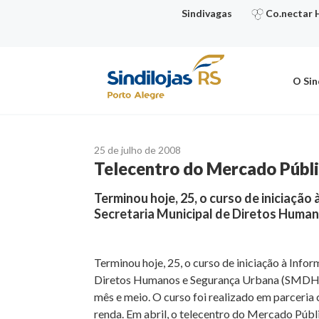
Ir
Sindivagas
Co.nectar 
para
o
conteúdo
O Sin
25 de julho de 2008
Telecentro do Mercado Públ
Terminou hoje, 25, o curso de iniciação 
Secretaria Municipal de Diretos Hum
Terminou hoje, 25, o curso de iniciação à Info
Diretos Humanos e Segurança Urbana (SMDHSU)
mês e meio. O curso foi realizado em parceria
renda. Em abril, o telecentro do Mercado Públ