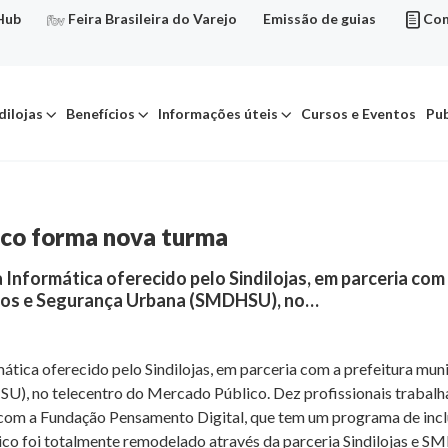
Hub
Feira Brasileira do Varejo
Emissão de guias
Con
dilojas
Benefícios
Informações úteis
Cursos e Eventos
Pub
ico forma nova turma
à Informática oferecido pelo Sindilojas, em parceria com
anos e Segurança Urbana (SMDHSU), no…
rmática oferecido pelo Sindilojas, em parceria com a prefeitura mun
, no telecentro do Mercado Público. Dez profissionais trabalh
 com a Fundação Pensamento Digital, que tem um programa de inclu
ico foi totalmente remodelado através da parceria Sindilojas e S