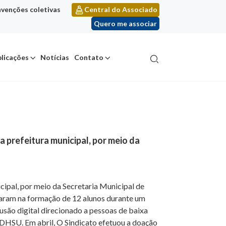
venções coletivas
Central do Associado
Quero me associar
licações
Notícias
Contato
 a prefeitura municipal, por meio da
icipal, por meio da Secretaria Municipal de
aram na formação de 12 alunos durante um
são digital direcionado a pessoas de baixa
MDHSU. Em abril, O Sindicato efetuou a doação