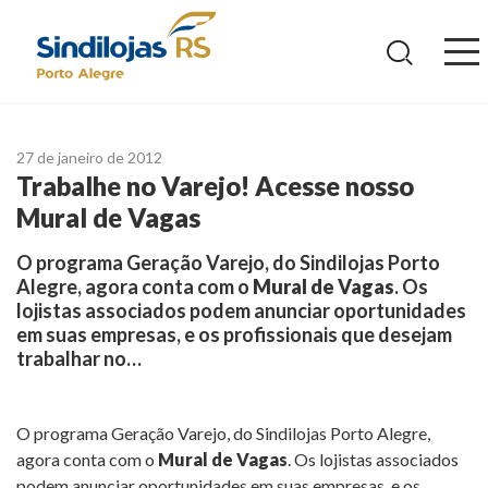
Ir
para
o
conteúdo
27 de janeiro de 2012
Trabalhe no Varejo! Acesse nosso
Mural de Vagas
O programa Geração Varejo, do Sindilojas Porto
Alegre, agora conta com o
Mural de Vagas
. Os
lojistas associados podem anunciar oportunidades
em suas empresas, e os profissionais que desejam
trabalhar no…
O programa Geração Varejo, do Sindilojas Porto Alegre,
agora conta com o
Mural de Vagas
. Os lojistas associados
podem anunciar oportunidades em suas empresas, e os