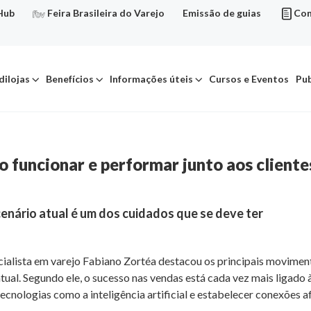
Hub
Feira Brasileira do Varejo
Emissão de guias
Con
dilojas
Benefícios
Informações úteis
Cursos e Eventos
Pub
jo funcionar e performar junto aos client
enário atual é um dos cuidados que se deve ter
cialista em varejo Fabiano Zortéa destacou os principais movim
atual. Segundo ele, o sucesso nas vendas está cada vez mais ligado
cnologias como a inteligência artificial e estabelecer conexões a