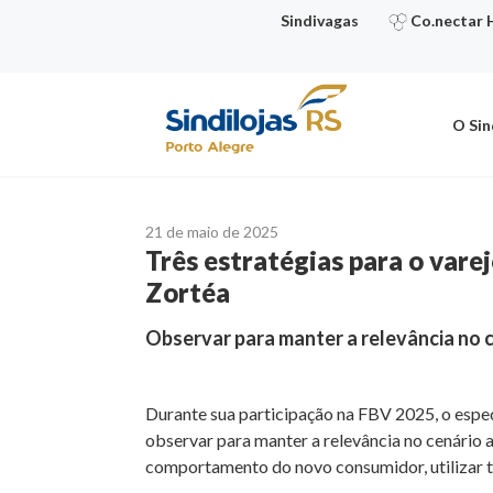
Ir
Sindivagas
Co.nectar 
para
o
conteúdo
O Sin
21 de maio de 2025
Três estratégias para o vare
Zortéa
Observar para manter a relevância no c
Durante sua participação na FBV 2025, o espe
observar para manter a relevância no cenário 
comportamento do novo consumidor, utilizar te