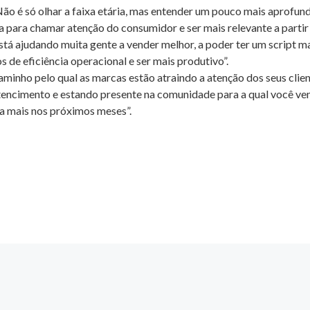
ão é só olhar a faixa etária, mas entender um pouco mais aprofund
a para chamar atenção do consumidor e ser mais relevante a partir 
já está ajudando muita gente a vender melhor, a poder ter um script 
de eficiência operacional e ser mais produtivo”.
aminho pelo qual as marcas estão atraindo a atenção dos seus clie
encimento e estando presente na comunidade para a qual você ven
a mais nos próximos meses”.