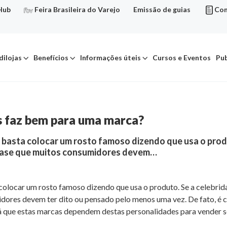
Hub
Feira Brasileira do Varejo
Emissão de guias
Con
dilojas
Benefícios
Informações úteis
Cursos e Eventos
Pub
s faz bem para uma marca?
, basta colocar um rosto famoso dizendo que usa o produ
 frase que muitos consumidores devem…
 colocar um rosto famoso dizendo que usa o produto. Se a celebrid
idores devem ter dito ou pensado pelo menos uma vez. De fato, 
á que estas marcas dependem destas personalidades para vender 