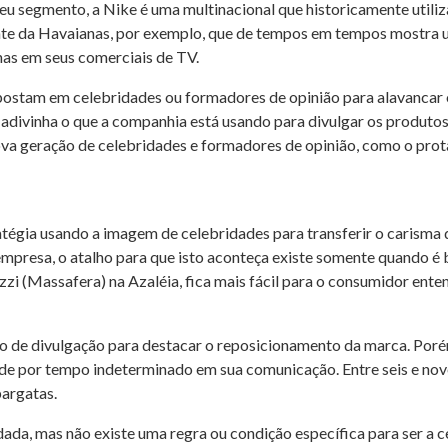
u segmento, a Nike é uma multinacional que historicamente utiliza
ente da Havaianas, por exemplo, que de tempos em tempos mostra u
has em seus comerciais de TV.
ostam em celebridades ou formadores de opinião para alavancar o
e adivinha o que a companhia está usando para divulgar os produt
ova geração de celebridades e formadores de opinião, como o prot
atégia usando a imagem de celebridades para transferir o carisma
empresa, o atalho para que isto aconteça existe somente quando 
 (Massafera) na Azaléia, fica mais fácil para o consumidor ente
o de divulgação para destacar o reposicionamento da marca. Poré
ade por tempo indeterminado em sua comunicação. Entre seis e nov
argatas.
ada, mas não existe uma regra ou condição específica para ser a c