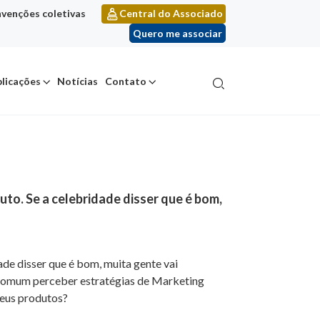
venções coletivas
Central do Associado
Quero me associar
licações
Notícias
Contato
to. Se a celebridade disser que é bom,
ade disser que é bom, muita gente vai
é comum perceber estratégias de Marketing
seus produtos?