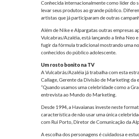
Conhecida internacionalmente como líder do se
levar seus produtos ao grande público. Difer
artistas que já participaram de outras campan
Além de Nike e Alpargatas outras empresas ap
Vulcabras/Azaléia, está lançando a linha Neo 
fugir da fórmula tradicional mostrando uma n
conhecidos do público adolescente.
Um rosto bonito na TV
A Vulcabrás/Azaléia já trabalha com esta estr
Callage, Gerente da Divisão de Marketing da 
“Quando usamos uma celebridade como a Grazzi
entrevista ao Mundo do Marketing.
Desde 1994, a Havaianas investe neste format
característica de não usar uma única celebrid
com Rui Porto, Diretor de Comunicação da Alp
A escolha dos personagens é cuidadosa e estud