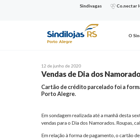
Ir
Sindivagas
Co.nectar 
para
o
conteúdo
O Sin
12 de junho de 2020
Vendas de Dia dos Namorad
Cartão de crédito parcelado foi a for
Porto Alegre.
Em sondagem realizada até a manhã desta sexta
vendas para o Dia dos Namorados. Roupas, calç
Em relação à forma de pagamento, o cartão de 