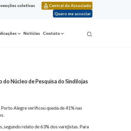
venções coletivas
Central do Associado
Quero me associar
licações
Notícias
Contato
 do Núcleo de Pesquisa do Sindilojas
s Porto Alegre verificou queda de 41% nas
os.
s, segundo relato de 63% dos varejistas. Para