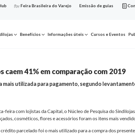
Hub
Feira Brasileira do Varejo
Emissão de guias
Con
dilojas
Benefícios
Informações úteis
Cursos e Eventos
Pub
os caem 41% em comparação com 2019
ma mais utilizada para pagamento, segundo levantamento
-feira com lojistas da Capital, o Núcleo de Pesquisa do Sindiloja
ados, cosméticos, flores e acessórios foram os itens mais vendid
crédito parcelado foi o mais utilizado para a compra dos presente