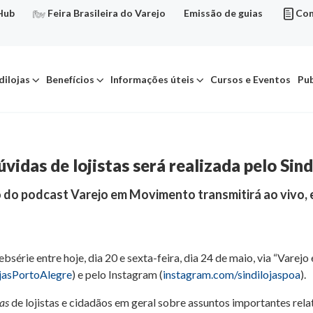
Hub
Feira Brasileira do Varejo
Emissão de guias
Con
dilojas
Benefícios
Informações úteis
Cursos e Eventos
Pub
vidas de lojistas será realizada pelo Sin
o do podcast Varejo em Movimento transmitirá ao vivo, 
bsérie entre hoje, dia 20 e sexta-feira, dia 24 de maio, via “Var
jasPortoAlegre
) e pelo Instagram (
instagram.com/sindilojaspoa
).
as
de lojistas e cidadãos em geral sobre assuntos importantes relat