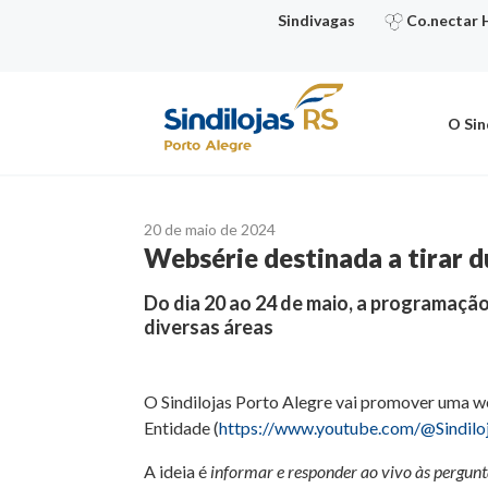
Ir
Sindivagas
Co.nectar 
para
o
conteúdo
O Sin
20 de maio de 2024
Websérie destinada a tirar dú
Do dia 20 ao 24 de maio, a programaçã
diversas áreas
O Sindilojas Porto Alegre vai promover uma we
Entidade (
https://www.youtube.com/@Sindilo
A ideia é
informar e responder ao vivo às pergunt