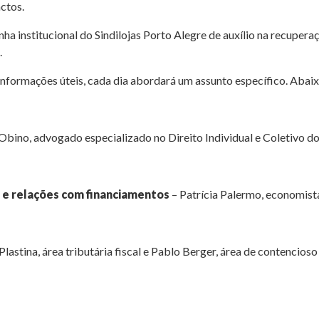
ctos.
a institucional do Sindilojas Porto Alegre de auxílio na recupera
.
informações úteis, cada dia abordará um assunto específico. Abai
o Obino, advogado especializado no Direito Individual e Coletivo d
 e relações com financiamentos
– Patrícia Palermo, economis
lastina, área tributária fiscal e Pablo Berger, área de contencioso