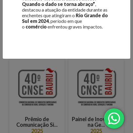
Quando o dado se torna abraço”
,
diversos reconhecimentos. Eles consagram a razão de ser do
destacou a atuação da entidade durante as
Sindicato, que busca diariamente representar e auxiliar os
enchentes que atingiram o
Rio Grande do
lojistas a terem melhores condições para trabalharem,
Sul em 2024
, período em que
o
comércio
enfrentou graves impactos.
valorizando a excelência e a profissionalização da gestão.
Confira abaixo as premiações recebidas pelo Sindicato.
Prêmio de
Painel de Inovações
Comunicação Si...
na Ge...
2025
2025