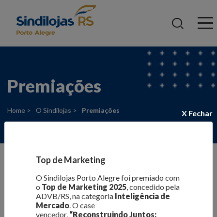
Ir
para
o
conteúdo
Premiações
Home >
O Sindilojas >
Premiações
X Fechar
Top de Marketing
O Sindilojas Porto Alegre foi premiado com
Premiações
o
Top de Marketing 2025
, concedido pela
ADVB/RS, na categoria
Inteligência de
O trabalho que o Sindilojas Porto Alegre vem desenvolvendo
Mercado
. O case
vencedor,
“Reconstruindo Juntos:
em favor do fortalecimento do varejo da Capital já recebeu