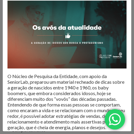
O Núcleo de Pesquisa do Sindilojas Porto Alegre realiza
levantamentos sobre as questões mais importantes para o
varejo da Capital. Dados de
intenção de compra,
resultado de vendas e comportamento do consumidor
são divulgados para que os lojistas possam organizar seus
negócios da melhor forma. Além disso, são produzidos
e-
books com tendências e análises do mercado
, para
inspirar os negócios em sua atualização e transformação.
Confira as publicações!
O Núcleo de Pesquisa da Entidade, com apoio da
SeniorLab, preparou um material recheado de dicas sobre
a geração de nascidos entre 1940 e 1960, os baby
boomers, que embora considerados idosos, hoje se
diferenciam muito dos “vovôs” das décadas passadas.
Entendendo de que forma essas pessoas se comportam,
como encaram a vida e se relacionam com o mundo ao seu
redor, é possível adotar estratégias de vendas, de
Todos
relacionamento e atendimento mais assertivas para essa
geração, que é cheia de energia, planos e desejos.
Comportamento